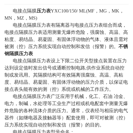
电接点隔膜
压力表
YXC100/150/ ML(MF，MG，MK，
MN，MZ，MS)
电接点隔膜压力表有隔离器与电接点压力表组合而成，
电接点隔膜压力表适用测量无爆炸危险，强腐蚀、高温、高
粘度、易结晶、易凝固、有固体浮动物的气体、液体且需对
被测（控）压力系统实现自动控制和发信（报警）的。
不锈
钢隔膜压力表
电接点隔膜压力表设上下限二位开关型接点装置在压力
达到设定值时发出信号或通断控制电路,供作业系统自动控
制或发讯用。其隔膜结构可有效隔离强腐蚀、高温、高粘
度、易结晶、易凝固、有固体浮动物的压力介质，以保证电
接点表头能有效的测（控）系统或机械的工作压力。
电接点隔膜压力表广泛应用于机械，化工、石油 冶金、
电力，制碱，水处理等工业生产过程或机电配套中测量无爆
炸危险的各种流体介质的压力。通常，仪表经与相应的电气
器件（如继电器及接触器等）配套使用，即可对被测（控）
压力系统实现自动控制和发信（报警）的目的。
电接点隔膜压力表型号命名：